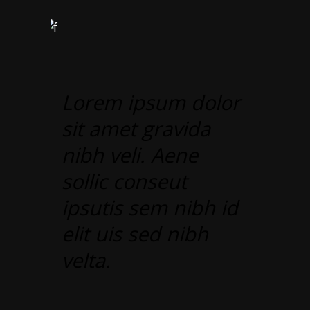
Lorem ipsum dolor
sit amet gravida
nibh veli. Aene
sollic conseut
ipsutis sem nibh id
elit uis sed nibh
velta.