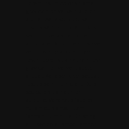
Lorem ipsum dolor sit amet
gravida nibh vel velit auctor
aliquet. Aene sollic conseut
ipsutis sem nibh id elit. Duis
sed nibh vel a siteiu amet nibh
vulputate. Dolor orem Ipsn vel
velitui auctor aliquet. Tem
ipsum dolor sit amet rem Ipsn
gravida nibh vel velit auctor
aliquet. Aene sollic consequat
ipsutis sem nibh id elit. Duis
sed odio sit amet nibh
vulputie. Venenatis faucibs
nullam quis ante. Etiam
ferment tum nulla. Dpiscing
elit, sed do eiusmod tempor