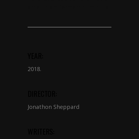
ante. Etiam ferment tum nulla.
YEAR:
2018.
DIRECTOR:
Jonathon Sheppard
WRITERS: