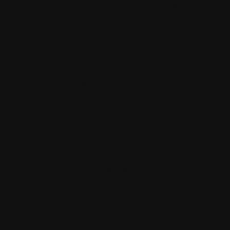
incididunt ut labore et dolore
magna aliqua utenim.
Lorem ipsum dolor sit amet
gravida nibh vel velit auctor
aliquet. Aene sollic conseut
ipsutis sem nibh id elit. Duis
sed nibh vel a siteiu amet nibh
vulputate. Dolor orem Ipsn vel
velitui auctor aliquet. Lorem
ipsum ulor sit amet rem Ipsn
gravida nibh vel velit auctor
aliquet. Aene sollic consequat
ipsutis sem nibh id elit. Duis
sed odio sit amet nibh vulpute.
Venenatis faucibs nullam quis