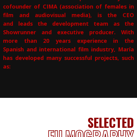
cofounder of CIMA (association of females in
film and audiovisual media), is the CEO
and leads the development team as the
Showrunner and executive producer. With
more than 20 years experience in the
Spanish and international film industry, María
has developed many successful projects, such
as:
SELECTED
FILMOGRAPHY