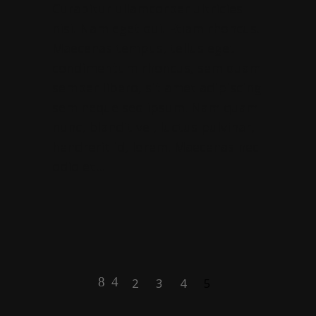
Curabitur ullamcorper ultricies
nisi. Nam eget dui. Etiam rhoncus.
Maecenas tempus, tellus eget
condimentum rhoncus, sem quam
semper libero, sit amet adipiscing
sem neque sed ipsum. Nam quam
nunc, blandit vel, luctus pulvinar,
hendrerit id, lorem. Maecenas nec
odio et
2
3
4
5