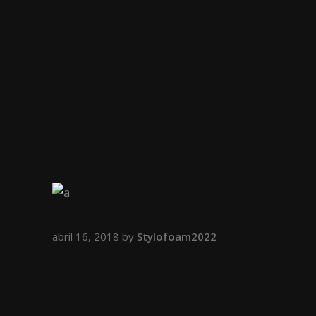
Maecenas tempus, tellus eget
condimentum rhoncus, sem quam
semper libero, sit amet adipiscing
sem neque sed ipsum. Nam quam
nunc, blandit vel, luctus pulvinar,
hendrerit id, lorem. Maecenas nec
odio et
abril 16, 2018
by
Stylofoam2022
FILM BY ALBERT
JOHNSTON