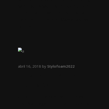
sem neque sed ipsum. Nam quam
nunc, blandit vel, luctus pulvinar,
hendrerit id, lorem. Maecenas nec
odio et
abril 16, 2018
by
Stylofoam2022
FILM BY SHARON
HOFFMAN
Curabitur ullamcorper ultricies
nisi. Nam eget dui. Etiam rhoncus.