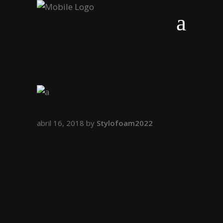
abril 16, 2018
by
Stylofoam2022
NIGHT SHOOTING
Curabitur ullamcorper ultricies
nisi. Nam eget dui. Etiam rhoncus.
Maecenas tempus, tellus eget
condimentum rhoncus, sem quam
semper libero, sit amet adipiscing