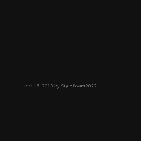
Maecenas tempus, tellus eget
condimentum rhoncus, sem quam
semper libero, sit amet adipiscing
sem neque sed ipsum. Nam quam
nunc, blandit vel, luctus pulvinar,
hendrerit id, lorem. Maecenas nec
odio et
abril 16, 2018
by
Stylofoam2022
FILM BY JEREMY
TURNER
Curabitur ullamcorper ultricies
nisi. Nam eget dui. Etiam rhoncus.