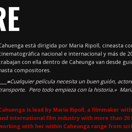
RE
Cahuenga está dirigida por Maria Ripoll, cineasta co
cinematográfica nacional e internacional y más de 20
trabajan con ella dentro de Caheunga van desde guio
hasta compositores.
____»
Cualquier película necesita un buen guión, actor
transporte. Pero todo empieza con la historia.» Maria
Cahuenga Is lead by Maria Ripoll, a filmmaker with
and international film industry with more than 20 
working with her within Caheunga range from scri