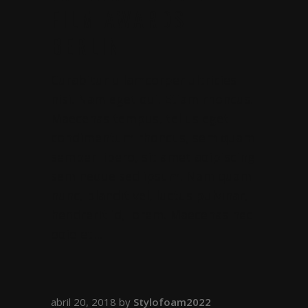
FILM AWARDS
BERLIN
Curabitur ullamcorper ultricies
nisi. Nam eget dui. Etiam rhoncus.
Maecenas tempus, tellus eget
condimentum rhoncus, sem quam
semper libero, sit amet adipiscing
sem neque sed ipsum. Nam quam
nunc, blandit vel, luctus pulvinar,
hendrerit id, lorem. Maecenas nec
odio et
abril 20, 2018
by
Stylofoam2022