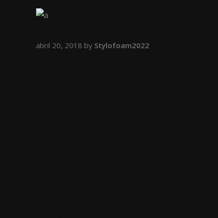
abril 20, 2018
by
Stylofoam2022
MOVIE FILM REVIEW
SUNDANCE 2018
Curabitur ullamcorper ultricies
nisi. Nam eget dui. Etiam rhoncus.
Maecenas tempus, tellus eget
condimentum rhoncus, sem quam
semper libero, sit amet adipiscing
sem neque sed ipsum. Nam quam
nunc, blandit vel, luctus pulvinar,
hendrerit id, lorem. Maecenas nec
odio et