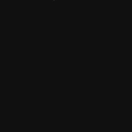
NEW HAMPSHIRE
MOVIE FESTIVAL
2018
Curabitur ullamcorper ultricies
nisi. Nam eget dui. Etiam rhoncus.
Maecenas tempus, tellus eget
condimentum rhoncus, sem quam
semper libero, sit amet adipiscing
sem neque sed ipsum. Nam quam
nunc, blandit vel, luctus pulvinar,
hendrerit id, lorem. Maecenas nec
odio et