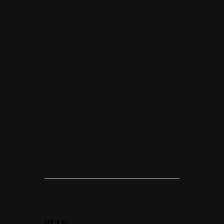
nibh vel velit auctor aliquet. Aene
sollic conseut ipsutis sem nibh id
elit. Duis sed nibh vel a siteiu amet
nibh vulputate. Dolor orem Ipsn vel
velitui auctor aliquet. Lorem ipsum
ulor sit amet rem Ipsn gravida nibh
vel velit auctor aliquet. Aene sollic
consequat ipsutis sem nibh id elit.
Duis sed odio sit amet nibh vulpute.
Venenatis faucibs nullam quis ante.
Etiam ferment tum nulla.