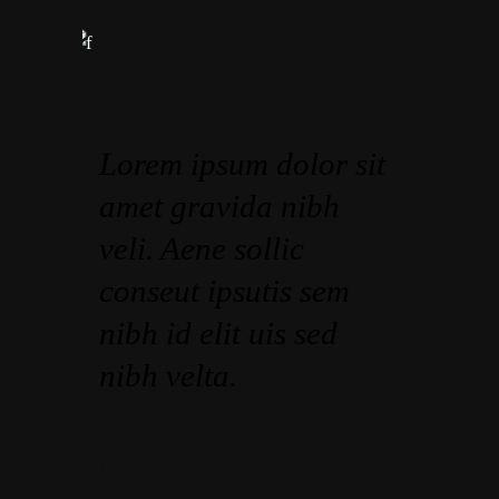
Lorem ipsum dolor sit
amet gravida nibh
veli. Aene sollic
conseut ipsutis sem
nibh id elit uis sed
nibh velta.
Lorem ipsum dolor sit amet gravida