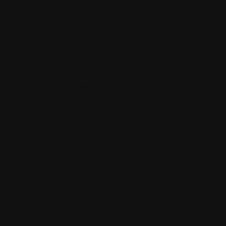
nibh vel velit auctor aliquet. Aene
sollic conseut ipsutis sem nibh id
elit. Duis sed nibh vel a siteiu amet
nibh vulputate. Dolor orem Ipsn vel
velitui auctor aliquet. Tem ipsum
dolor sit amet rem Ipsn gravida nibh
vel velit auctor aliquet. Aene sollic
consequat ipsutis sem nibh id elit.
Duis sed odio sit amet nibh vulputie.
Venenatis faucibs nullam quis ante.
Etiam ferment tum nulla. Dpiscing
elit, sed do eiusmod tempor
incididunt ut labore et dolore magna
aliqua utenim.
Lorem ipsum dolor sit amet gravida