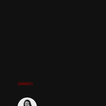
condimentum rhoncus, sem quam
semper libero, sit amet
adipiscing sem neque sed ipsum.
Nam quam nunc, blandit vel,
luctus pulvinar, hendrerit id,
lorem. Maecenas nec odio et
COMMENTS