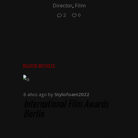
Director
,
Film
2
0
RELATED ARTICLES
8 años ago
by
Stylofoam2022
International Film Awards
Berlin
Curabitur ullamcorper ultricies
nisi. Nam eget dui. Etiam rhoncus.