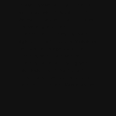
Phasellus viverra nulla ut metus
varius laoreet. Quisque rutrum.
Aenean imperdiet. Etiam ultricies
nisi vel augue. Curabitur
ullamcorper ultricies nisi. Nam
eget dui. Etiam rhoncus. Maecenas
tempus, tellus eget condimentum
rhoncus, sem quam semper
libero, sit amet adipiscing sem
neque sed ipsum. Nam quam
nunc, blandit vel, luctus pulvinar,
hendrerit id, lorem. Maecenas nec.