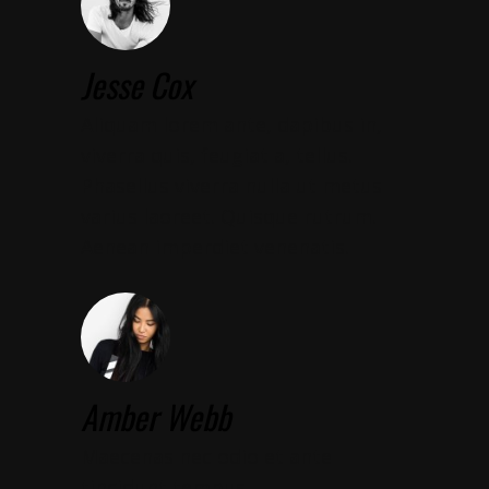
Jesse Cox
Aliquam lorem ante, dapibus in,
viverra quis, feugiat a, tellus.
Phasellus viverra nulla ut metus
varius laoreet. Quisque rutrum.
Aenean imperdiet venenatis.
Amber Webb
Maecenas nec odio et ante
tincidunt tempus.