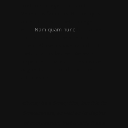
pretium. Integer tincidunt.
Venenatis faucibus. Nullam quis
ante. Etiam sit amet orci eget
eros.
Nam quam nunc
blandit vel,
luctus pulvinar, hendrerit id,
lorem. Phasellus viverra nulla ut
metus varius laoreet. Aenean
imperdiet. Etiam ultricies nisi vel
augue. Curabitur ullamcorper
ultricies nisi.
«It may be a timely film, but it is its
timelessness, as well as its depths
of compassion, that qualify it as a