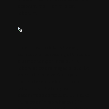
deserunt mollit anim id est
laborum.
Lorem ipsum dolor sit amet,
consectetur adipiscing elit, sed do
eiusmod tempor incididunt ut
labore et dolore magna aliqua. Ut
enim ad minim veniam, quis
nostrud exercitation ullamco
laboris nisi ut aliquip ex
eacommodo consequat. Duis aute
irure dolor in reprehenderit in
voluptate velit esse cillum dolore