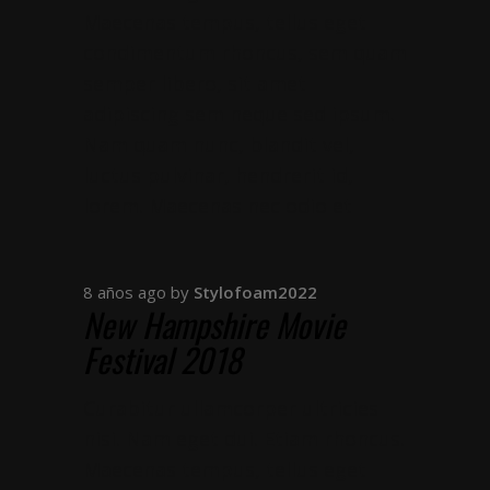
Maecenas tempus, tellus eget
condimentum rhoncus, sem quam
semper libero, sit amet
adipiscing sem neque sed ipsum.
Nam quam nunc, blandit vel,
luctus pulvinar, hendrerit id,
lorem. Maecenas nec odio et
8 años ago
by
Stylofoam2022
New Hampshire Movie
Festival 2018
Curabitur ullamcorper ultricies
nisi. Nam eget dui. Etiam rhoncus.
Maecenas tempus, tellus eget