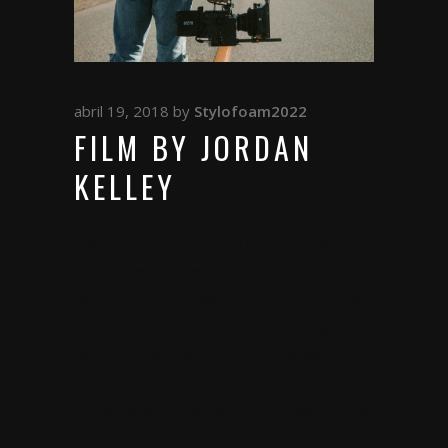
abril 19, 2018
by
Stylofoam2022
FILM BY JORDAN
KELLEY
Donec quam felis, ultricies nec,
pellentesque eu, pretium quis,
sem. Nulla consequat massa quis
enim. Donec pede justo, fringilla
vel, aliquet nec, vulputate eget,
arcu. In enim justo, rhoncus ut,
imperdiet a, venenatis vitae, justo.
Nullam dictum felis eu pede mollis