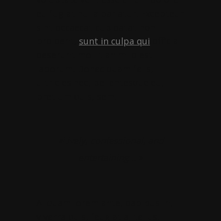
eu fugiat nulla pariatur. Excepteur
sint occaecat cupidatat non
proident,
sunt in culpa qui
officia
deserunt mollit anim id est
laborum. Donec quam felis,
ultricies nec, pellentesque eu,
pretium quis, sem.
«Lively, confessional, and
entertaining …»
Aliquam lorem ante, dapibus in,
viverra quis, feugiat a, tellus.