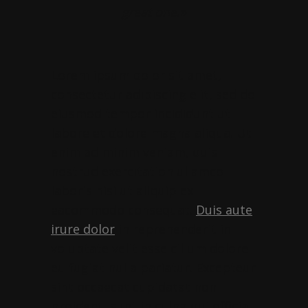
great one.»
Lorem ipsum dolor sit amet,
consectetur adipiscing elit, sed do
eiusmod tempor incididunt ut
labore et dolore magna aliqua. Ut
enim ad minim veniam, quis
nostrud exercitation ullamco
laboris nisi ut aliquip ex
eacommodo consequat.
Duis aute
irure dolor
in reprehenderit in
voluptate velit esse cillum dolore
eu fugiat nulla pariatur. Excepteur
sint occaecat cupidatat non
proident, sunt in culpa qui officia