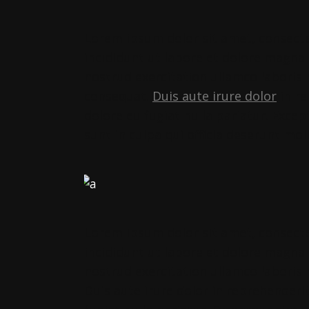
Lorem ipsum dolor sit amet, consecte
incididunt ut labore et dolore magna
nostrud exercitation ullamco laboris
consequat.
Duis aute irure dolor
in re
dolore eu fugiat nulla pariatur. Exce
sunt in culpa qui officia deserunt mol
Lorem ipsum dolor sit amet, consecte
incididunt ut labore et dolore magna
nostrud exercitation ullamco laboris
Duis aute irure dolor in reprehenderit