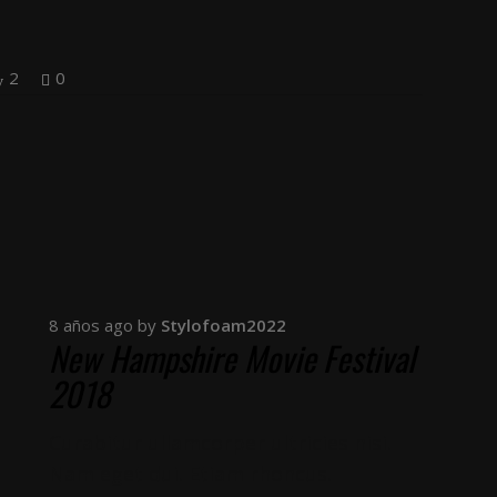
2
0
8 años ago
by
Stylofoam2022
New Hampshire Movie Festival
2018
Curabitur ullamcorper ultricies nisi.
Nam eget dui. Etiam rhoncus.