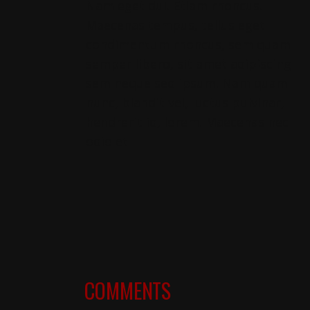
Nam eget dui. Etiam rhoncus.
Maecenas tempus, tellus eget
condimentum rhoncus, sem quam
semper libero, sit amet adipiscing
sem neque sed ipsum. Nam quam
nunc, blandit vel, luctus pulvinar,
hendrerit id, lorem. Maecenas nec
odio et
COMMENTS