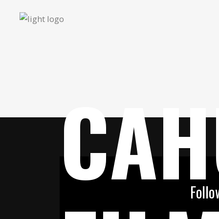
CAH
Follo