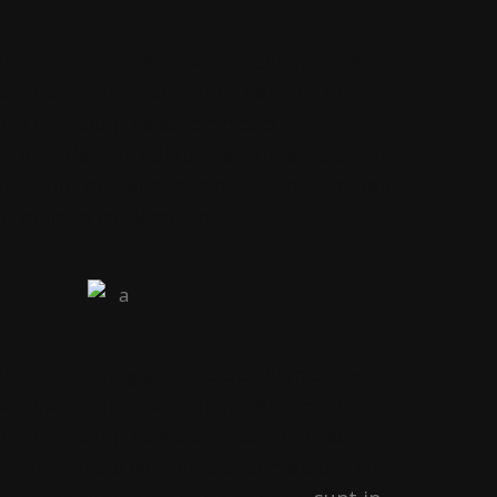
tur adipiscing elit, sed do eiusmod tempor
 aliqua. Ut enim ad minim veniam, quis
 nisi ut aliquip ex eacommodo
prehenderit in voluptate velit esse cillum
pteur sint occaecat cupidatat non proident,
lit anim id est laborum.
tur adipiscing elit, sed do eiusmod tempor
 aliqua. Ut enim ad minim veniam, quis
 nisi ut aliquip ex eacommodo consequat.
 in voluptate velit esse cillum dolore eu