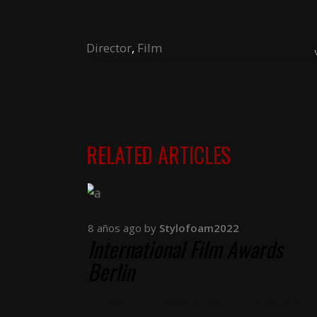
Director
,
Film
RELATED ARTICLES
8 años ago
by
Stylofoam2022
International Film Awards
Berlin
Curabitur ullamcorper ultricies nisi.