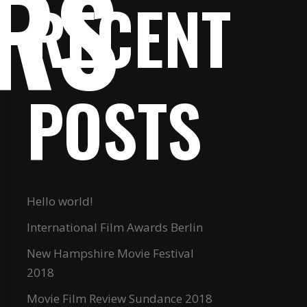
RS
RECENT
POSTS
Hello world!
International Film Awards Berlin
New Hampshire Movie Festival
2018
Movie Film Review Sundance 2018