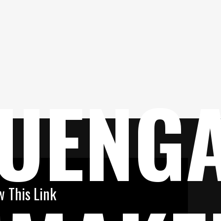
UENG
w This Link