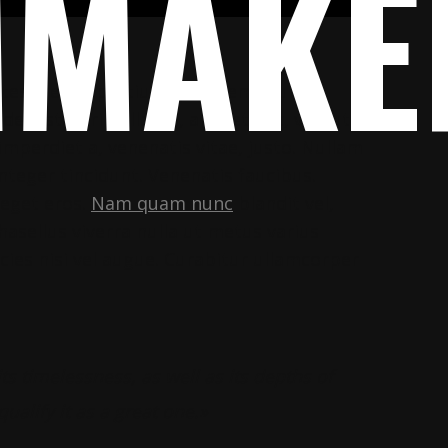
MMAKE
ntesque eu, pretium quis, sem. Nulla
 justo, fringilla vel, aliquet nec, vulputate
 imperdiet a, venenatis vitae, justo. Nullam
nteger tincidunt. Venenatis faucibus.
 eget eros.
Nam quam nunc
blandit vel,
Phasellus viverra nulla ut metus varius
cies nisi vel augue. Curabitur ullamcorper
 its timelessness, as well as its depths of
ualify it as a great one.»