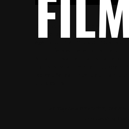
FIL
Donec quam felis, ultricies nec, pelle
consequat massa quis enim. Donec pede
eget, arcu. In enim justo, rhoncus ut,
dictum felis eu pede mollis pretium. I
Nullam quis ante. Etiam sit amet orci
luctus pulvinar, hendrerit id, lorem. 
laoreet. Aenean imperdiet. Etiam ultri
ultricies nisi.
«It may be a timely film, but it is
compassion, that q