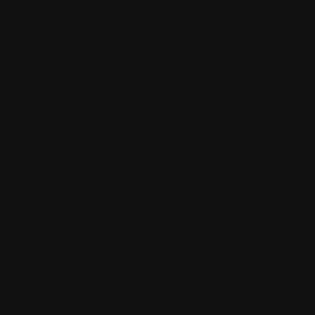
Maecenas tempus, tellus eget
condimentum rhoncus, sem quam
semper libero, sit amet adipiscing
sem neque sed ipsum. Nam quam
nunc, blandit vel, luctus pulvinar,
hendrerit id, lorem. Maecenas nec
odio et