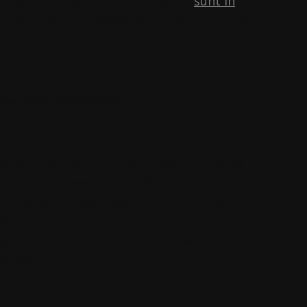
 occaecat cupidatat non proident,
sunt in
 id est laborum. Donec quam felis, ultricies
em.
onal, and entertaining …»
 quis, feugiat a, tellus. Phasellus viverra
e rutrum. Aenean imperdiet. Etiam ultricies
ultricies nisi. Nam eget dui. Etiam rhoncus.
mentum rhoncus, sem quam semper libero,
sum. Nam quam nunc, blandit vel, luctus
as nec.