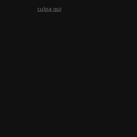
fugiat nulla pariatur. Excepteur sint
culpa qui
officia deserunt mollit anim
nec, pellentesque eu, pretium quis, s
«Lively, confessi
Aliquam lorem ante, dapibus in, viverra
nulla ut metus varius laoreet. Quisqu
nisi vel augue. Curabitur ullamcorper 
Maecenas tempus, tellus eget condi
sit amet adipiscing sem neque sed ip
pulvinar, hendrerit id, lorem. Maecen