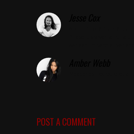
Jesse Cox
Aliquam lorem ante, dapibu
Phasellus viverra nulla u
Aenean imperdiet venena
Amber Webb
Maecenas nec odio et ant
POST A COMMENT