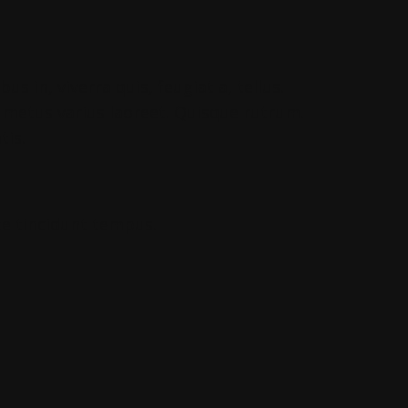
s in, viverra quis, feugiat a, tellus.
t metus varius laoreet. Quisque rutrum.
tis.
e tincidunt tempus.