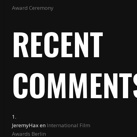
Award Ceremony
RECENT
COMMENT
JeremyHax
en
International Film
Awards Berlin