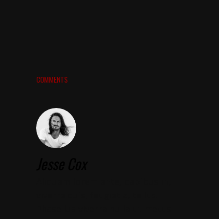
COMMENTS
Jesse Cox
Aliquam lorem ante, dapibus in,
viverra quis, feugiat a, tellus.
Phasellus viverra nulla ut metus