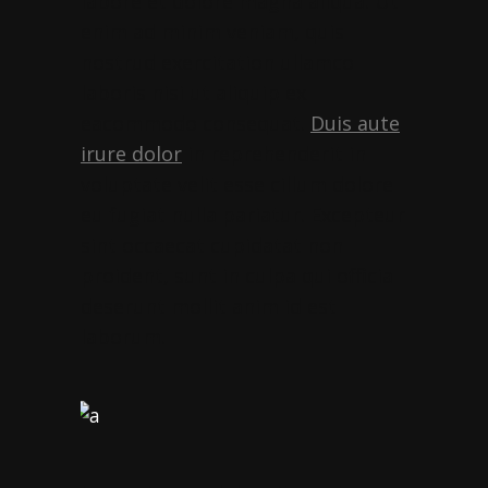
labore et dolore magna aliqua. Ut
enim ad minim veniam, quis
nostrud exercitation ullamco
laboris nisi ut aliquip ex
eacommodo consequat.
Duis aute
irure dolor
in reprehenderit in
voluptate velit esse cillum dolore
eu fugiat nulla pariatur. Excepteur
sint occaecat cupidatat non
proident, sunt in culpa qui officia
deserunt mollit anim id est
laborum.