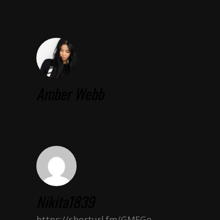
varius laoreet. Quisque rutrum.
Aenean imperdiet venenatis.
Amber Webb
Maecenas nec odio et ante
tincidunt tempus.
Nikita1839
https://shorturl.fm/GMFGo