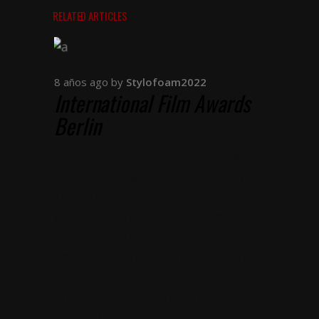
RELATED ARTICLES
8 años ago
by
Stylofoam2022
International Film Awards
Berlin
Curabitur ullamcorper ultricies
nisi. Nam eget dui. Etiam rhoncus.
Maecenas tempus, tellus eget
condimentum rhoncus, sem quam
semper libero, sit amet
adipiscing sem neque sed ipsum.
Nam quam nunc, blandit vel,
luctus pulvinar, hendrerit id,
lorem. Maecenas nec odio et