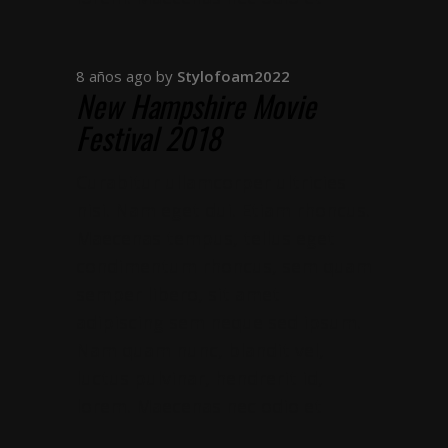
8 años ago
by
Stylofoam2022
New Hampshire Movie
Festival 2018
Curabitur ullamcorper ultricies
nisi. Nam eget dui. Etiam rhoncus.
Maecenas tempus, tellus eget
condimentum rhoncus, sem quam
semper libero, sit amet
adipiscing sem neque sed ipsum.
Nam quam nunc, blandit vel,
luctus pulvinar, hendrerit id,
lorem. Maecenas nec odio et