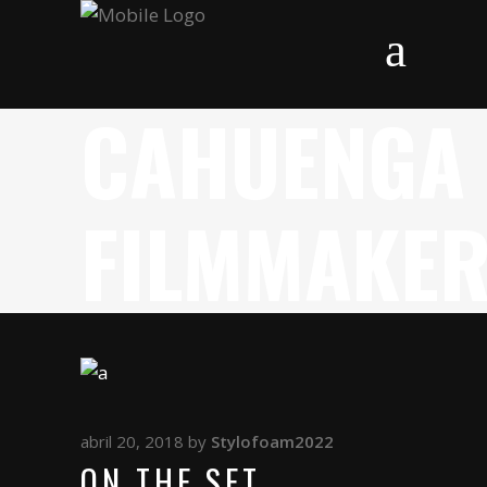
CAHUENGA
FILMMAKE
abril 20, 2018
by
Stylofoam2022
ON THE SET