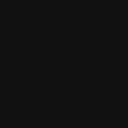
pretium quis, sem.
«Lively, confessional, and
entertaining …»
Aliquam lorem ante, dapibus in,
viverra quis, feugiat a, tellus.
Phasellus viverra nulla ut metus
varius laoreet. Quisque rutrum.
Aenean imperdiet. Etiam ultricies
nisi vel augue. Curabitur
ullamcorper ultricies nisi. Nam
eget dui. Etiam rhoncus. Maecenas
tempus, tellus eget condimentum