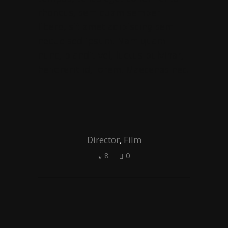
rhoncus, sem quam semper
libero, sit amet adipiscing sem
neque sed ipsum. Nam quam
nunc, blandit vel, luctus pulvinar,
hendrerit id, lorem. Maecenas nec.
Director
,
Film
8
0