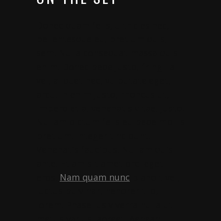
Donec quam felis, ultricies nec,
pellentesque eu, pretium quis,
sem. Nulla consequat massa quis
enim. Donec pede justo, fringilla
vel, aliquet nec, vulputate eget,
arcu. In enim justo, rhoncus ut,
imperdiet a, venenatis vitae, justo.
Nullam dictum felis eu pede mollis
pretium. Integer tincidunt.
Venenatis faucibus. Nullam quis
ante. Etiam sit amet orci eget
eros.
Nam quam nunc
blandit vel,
luctus pulvinar, hendrerit id,
lorem. Phasellus viverra nulla ut
metus varius laoreet. Aenean