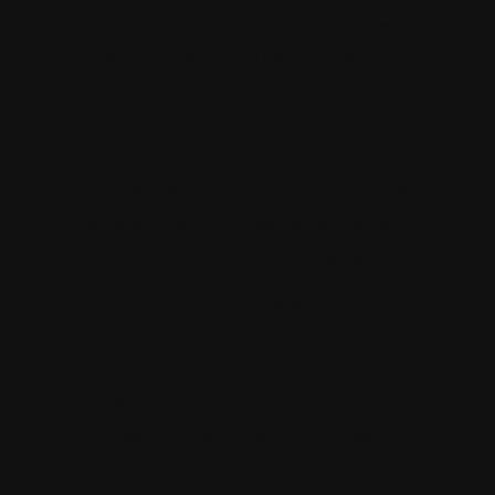
imperdiet. Etiam ultricies nisi vel
augue. Curabitur ullamcorper
ultricies nisi.
«It may be a timely film, but it is its
timelessness, as well as its depths
of compassion, that qualify it as a
great one.»
Lorem ipsum dolor sit amet,
consectetur adipiscing elit, sed do
eiusmod tempor incididunt ut