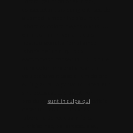
Lorem ipsum dolor sit amet,
consectetur adipiscing elit, sed do
eiusmod tempor incididunt ut
labore et dolore magna aliqua. Ut
enim ad minim veniam, quis
nostrud exercitation ullamco
laboris nisi ut aliquip ex
eacommodo consequat. Duis aute
irure dolor in reprehenderit in
voluptate velit esse cillum dolore
eu fugiat nulla pariatur. Excepteur
sint occaecat cupidatat non
proident,
sunt in culpa qui
officia
deserunt mollit anim id est
laborum. Donec quam felis,
ultricies nec, pellentesque eu,