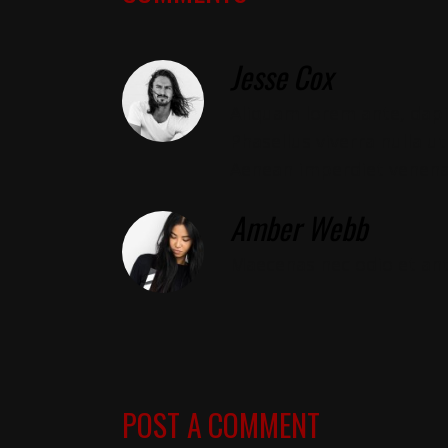
Jesse Cox
Aliquam lorem ante, dapibu
Phasellus viverra nulla u
Aenean imperdiet venena
Amber Webb
Maecenas nec odio et ant
POST A COMMENT