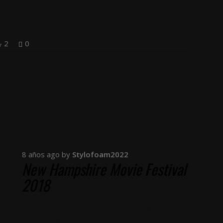
2
0
8 años ago
by
Stylofoam2022
New Hampshire Movie Festival
2018
Curabitur ullamcorper ultricies nisi.
Nam eget dui. Etiam rhoncus.