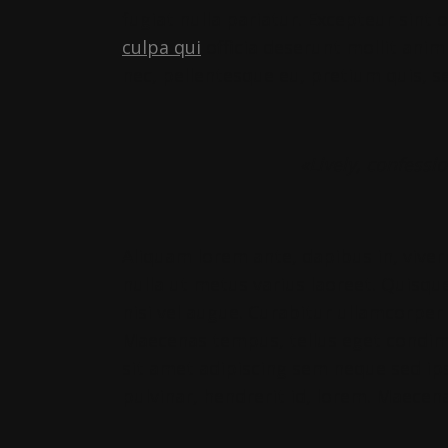
fugiat nulla pariatur. Excepteur sint
culpa qui
officia deserunt mollit anim
nec, pellentesque eu, pretium quis, s
«Lively, confessi
Aliquam lorem ante, dapibus in, viverra
nulla ut metus varius laoreet. Quisqu
nisi vel augue. Curabitur ullamcorper 
Maecenas tempus, tellus eget condi
sit amet adipiscing sem neque sed ip
pulvinar, hendrerit id, lorem. Maecen