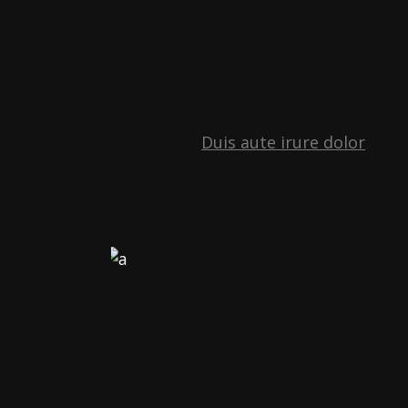
Lorem ipsum dolor sit amet, consecte
incididunt ut labore et dolore magna
nostrud exercitation ullamco laboris
consequat.
Duis aute irure dolor
in re
dolore eu fugiat nulla pariatur. Exce
sunt in culpa qui officia deserunt mol
Lorem ipsum dolor sit amet, consecte
incididunt ut labore et dolore magna
nostrud exercitation ullamco laboris
Duis aute irure dolor in reprehenderit