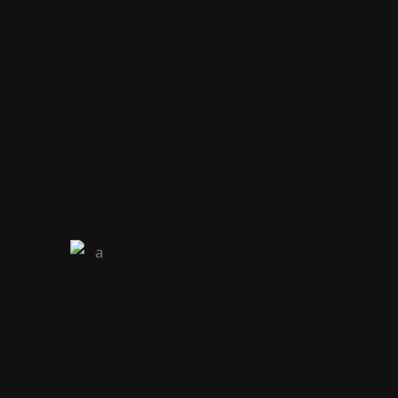
tur adipiscing elit, sed do eiusmod tempor
 aliqua. Ut enim ad minim veniam, quis
 nisi ut aliquip ex eacommodo
prehenderit in voluptate velit esse cillum
pteur sint occaecat cupidatat non proident,
lit anim id est laborum.
tur adipiscing elit, sed do eiusmod tempor
 aliqua. Ut enim ad minim veniam, quis
 nisi ut aliquip ex eacommodo consequat.
 in voluptate velit esse cillum dolore eu