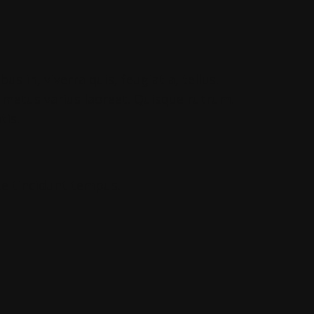
s in, viverra quis, feugiat a, tellus.
t metus varius laoreet. Quisque rutrum.
tis.
e tincidunt tempus.