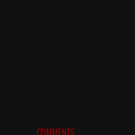
Nam eget dui. Etiam rhoncus.
Maecenas tempus, tellus eget
condimentum rhoncus, sem quam
semper libero, sit amet adipiscing
sem neque sed ipsum. Nam quam
nunc, blandit vel, luctus pulvinar,
hendrerit id, lorem. Maecenas nec
odio et
COMMENTS