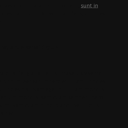
 occaecat cupidatat non proident,
sunt in
 id est laborum. Donec quam felis, ultricies
em.
onal, and entertaining …»
 quis, feugiat a, tellus. Phasellus viverra
e rutrum. Aenean imperdiet. Etiam ultricies
ultricies nisi. Nam eget dui. Etiam rhoncus.
mentum rhoncus, sem quam semper libero,
sum. Nam quam nunc, blandit vel, luctus
as nec.