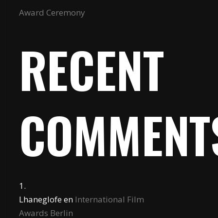
Award Ceremony
RECENT
COMMENT
Lhaneglofe
en
International Film
Awards Berlin