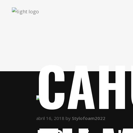
CAH
abril 16, 2018
by
Stylofoam2022