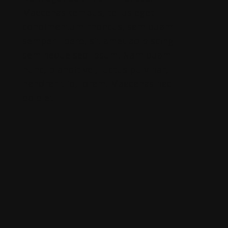
Maecenas tempus, tellus eget
condimentum rhoncus, sem quam
semper libero, sit amet adipiscing
sem neque sed ipsum. Nam quam
nunc, blandit vel, luctus pulvinar,
hendrerit id, lorem. Maecenas nec
odio et