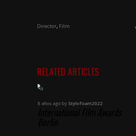
Director
,
Film
RELATED ARTICLES
8 años ago
by
Stylofoam2022
International Film Awards
Berlin
Curabitur ullamcorper ultricies nisi.