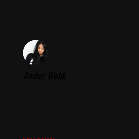
Aliquam lorem ante, dapibus in, viverra
quis, feugiat a, tellus. Phasellus viverra
nulla ut metus varius laoreet. Quisque
rutrum. Aenean imperdiet venenatis.
Amber Webb
Maecenas nec odio et ante tincidunt
tempus.