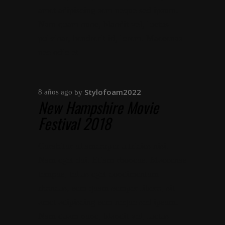
amet adipiscing sem neque sed ipsum.
Nam quam nunc, blandit vel, luctus
pulvinar, hendrerit id, lorem. Maecenas
nec odio et
Stylofoam2022
8 años ago
by
New Hampshire Movie
Festival 2018
Curabitur ullamcorper ultricies nisi.
Nam eget dui. Etiam rhoncus. Maecenas
tempus, tellus eget condimentum
rhoncus, sem quam semper libero, sit
amet adipiscing sem neque sed ipsum.
Nam quam nunc, blandit vel, luctus