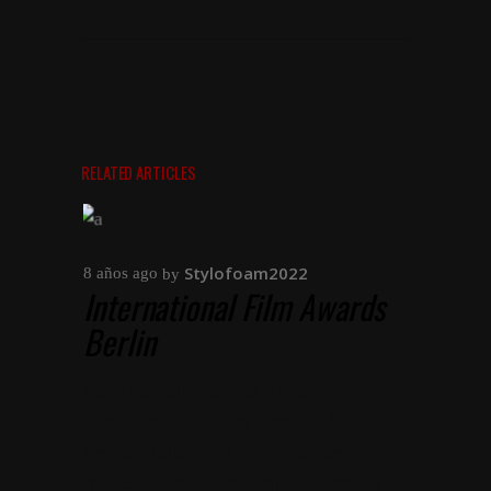
RELATED ARTICLES
Stylofoam2022
8 años ago
by
International Film Awards
Berlin
Curabitur ullamcorper ultricies nisi.
Nam eget dui. Etiam rhoncus. Maecenas
tempus, tellus eget condimentum
rhoncus, sem quam semper libero, sit