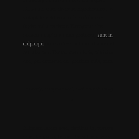
Duis aute irure dolor in reprehenderit in
voluptate velit esse cillum dolore eu
fugiat nulla pariatur. Excepteur sint
occaecat cupidatat non proident,
sunt in
culpa qui
officia deserunt mollit anim id
est laborum. Donec quam felis, ultricies
nec, pellentesque eu, pretium quis, sem.
«Lively, confessional, and entertaining
…»
Aliquam lorem ante, dapibus in, viverra
quis, feugiat a, tellus. Phasellus viverra