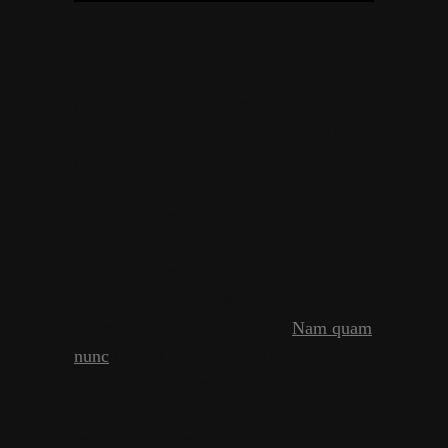
Donec quam felis, ultricies nec,
pellentesque eu, pretium quis, sem.
Nulla consequat massa quis enim. Donec
pede justo, fringilla vel, aliquet nec,
vulputate eget, arcu. In enim justo,
rhoncus ut, imperdiet a, venenatis vitae,
justo. Nullam dictum felis eu pede
mollis pretium. Integer tincidunt.
Venenatis faucibus. Nullam quis ante.
Etiam sit amet orci eget eros.
Nam quam
nunc
blandit vel, luctus pulvinar,
hendrerit id, lorem. Phasellus viverra
nulla ut metus varius laoreet. Aenean
imperdiet. Etiam ultricies nisi vel augue.