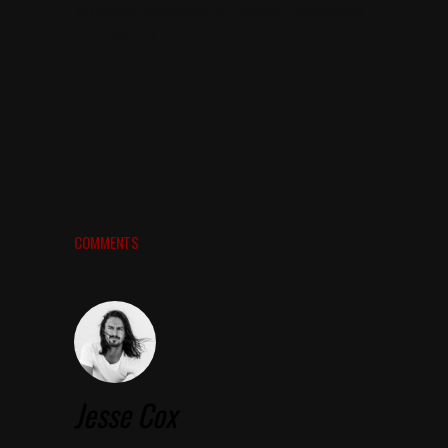
pulvinar, hendrerit id, lorem. Maecenas
nec odio et
COMMENTS
Jesse Cox