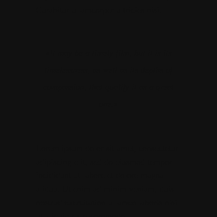
Curabitur ullamcorper ultricies nisi.
«It may be a timely film, but it is its
timelessness, as well as its depths of
compassion, that qualify it as a great
one.»
Lorem ipsum dolor sit amet, consectetur
adipiscing elit, sed do eiusmod tempor
incididunt ut labore et dolore magna
aliqua. Ut enim ad minim veniam, quis
nostrud exercitation ullamco laboris nisi
ut aliquip ex eacommodo