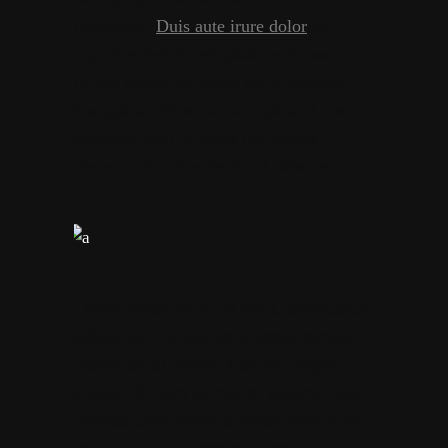
consequat.
Duis aute irure dolor
in
reprehenderit in voluptate velit esse
cillum dolore eu fugiat nulla pariatur.
Excepteur sint occaecat cupidatat non
proident, sunt in culpa qui officia
deserunt mollit anim id est laborum.
Lorem ipsum dolor sit amet, consectetur
adipiscing elit, sed do eiusmod tempor
incididunt ut labore et dolore magna
aliqua. Ut enim ad minim veniam, quis
nostrud exercitation ullamco laboris nisi
ut aliquip ex eacommodo consequat.