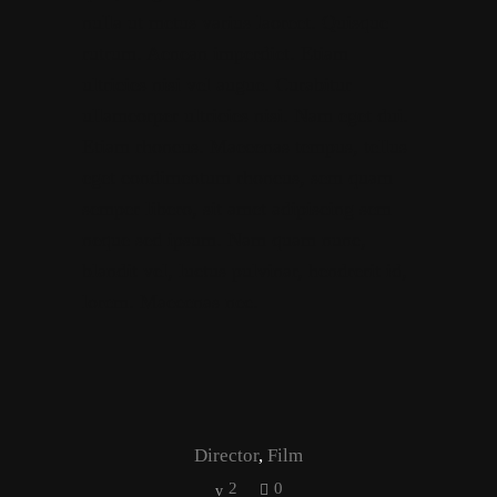
nulla ut metus varius laoreet. Quisque
rutrum. Aenean imperdiet. Etiam
ultricies nisi vel augue. Curabitur
ullamcorper ultricies nisi. Nam eget dui.
Etiam rhoncus. Maecenas tempus, tellus
eget condimentum rhoncus, sem quam
semper libero, sit amet adipiscing sem
neque sed ipsum. Nam quam nunc,
blandit vel, luctus pulvinar, hendrerit id,
lorem. Maecenas nec.
Director
,
Film
2
0