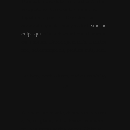
Duis aute irure dolor in reprehenderit in
voluptate velit esse cillum dolore eu
fugiat nulla pariatur. Excepteur sint
occaecat cupidatat non proident,
sunt in
culpa qui
officia deserunt mollit anim id
est laborum. Donec quam felis, ultricies
nec, pellentesque eu, pretium quis, sem.
«Lively, confessional, and entertaining
…»
Aliquam lorem ante, dapibus in, viverra
quis, feugiat a, tellus. Phasellus viverra
nulla ut metus varius laoreet. Quisque