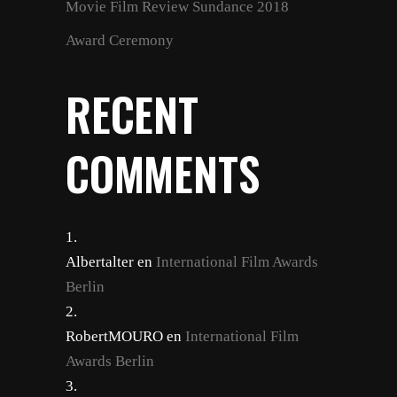
Movie Film Review Sundance 2018
Award Ceremony
RECENT
COMMENTS
Albertalter
en
International Film Awards
Berlin
RobertMOURO
en
International Film
Awards Berlin