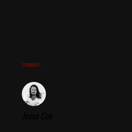
nec odio et
COMMENTS
Jesse Cox
Aliquam lorem ante, dapibus in, viverra