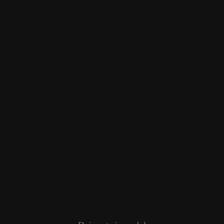
«It may be a timely film, but it is its
timelessness, as well as its depths of
compassion, that qualify it as a great
one.»
Lorem ipsum dolor sit amet, consectetur
adipiscing elit, sed do eiusmod tempor
incididunt ut labore et dolore magna
aliqua. Ut enim ad minim veniam, quis
nostrud exercitation ullamco laboris nisi
ut aliquip ex eacommodo