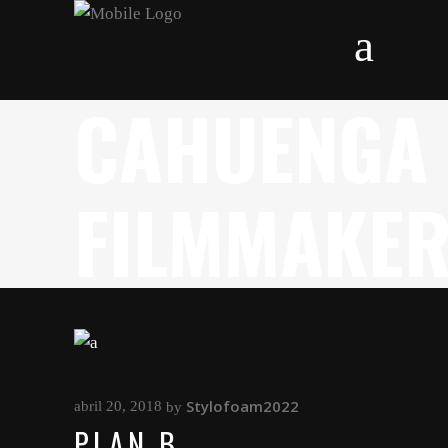
CAHUENGA
FILMMAKE
Stylofoam2022
abril 20, 2018
by
PLAN B