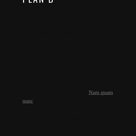
Donec quam felis, ultricies nec,
pellentesque eu, pretium quis, sem.
Nulla consequat massa quis enim. Donec
pede justo, fringilla vel, aliquet nec,
vulputate eget, arcu. In enim justo,
rhoncus ut, imperdiet a, venenatis vitae,
justo. Nullam dictum felis eu pede
mollis pretium. Integer tincidunt.
Venenatis faucibus. Nullam quis ante.
Etiam sit amet orci eget eros.
Nam quam
nunc
blandit vel, luctus pulvinar,
hendrerit id, lorem. Phasellus viverra
nulla ut metus varius laoreet. Aenean
imperdiet. Etiam ultricies nisi vel augue.
Curabitur ullamcorper ultricies nisi.