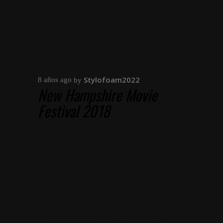
Nam quam nunc, blandit vel, luctus
pulvinar, hendrerit id, lorem. Maecenas
nec odio et
Stylofoam2022
8 años ago
by
New Hampshire Movie
Festival 2018
Curabitur ullamcorper ultricies nisi.
Nam eget dui. Etiam rhoncus. Maecenas
tempus, tellus eget condimentum
rhoncus, sem quam semper libero, sit
amet adipiscing sem neque sed ipsum.
Nam quam nunc, blandit vel, luctus
pulvinar, hendrerit id, lorem. Maecenas