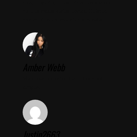
quis, feugiat a, tellus. Phasellus viverra
nulla ut metus varius laoreet. Quisque
rutrum. Aenean imperdiet venenatis.
Amber Webb
Maecenas nec odio et ante tincidunt
tempus.
Justin2663