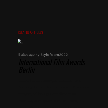
RELATED ARTICLES
Stylofoam2022
8 años ago
by
International Film Awards
Berlin
Curabitur ullamcorper ultricies nisi.
Nam eget dui. Etiam rhoncus. Maecenas
tempus, tellus eget condimentum
rhoncus, sem quam semper libero, sit
amet adipiscing sem neque sed ipsum.