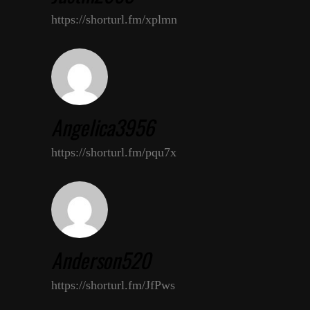
https://shorturl.fm/xplmn
Angelica3956
https://shorturl.fm/pqu7x
Anderson520
https://shorturl.fm/JfPws