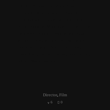
rutrum. Aenean imperdiet. Etiam
ultricies nisi vel augue. Curabitur
ullamcorper ultricies nisi. Nam eget dui.
Etiam rhoncus. Maecenas tempus, tellus
eget condimentum rhoncus, sem quam
semper libero, sit amet adipiscing sem
neque sed ipsum. Nam quam nunc,
blandit vel, luctus pulvinar, hendrerit id,
lorem. Maecenas nec.
Director
,
Film
6
0