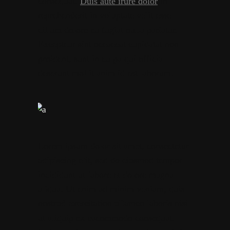
consequat.
Duis aute irure dolor
in
reprehenderit in voluptate velit esse
cillum dolore eu fugiat nulla pariatur.
Excepteur sint occaecat cupidatat non
proident, sunt in culpa qui officia
deserunt mollit anim id est laborum.
Lorem ipsum dolor sit amet, consectetur
adipiscing elit, sed do eiusmod tempor
incididunt ut labore et dolore magna
aliqua. Ut enim ad minim veniam, quis
nostrud exercitation ullamco laboris nisi
ut aliquip ex eacommodo consequat.